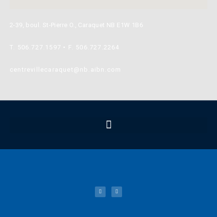
2-39, boul. St-Pierre O., Caraquet NB E1W 1B6
T. 506.727.1597 • F. 506.727.2264
centrevillecaraquet@nb.aibn.com